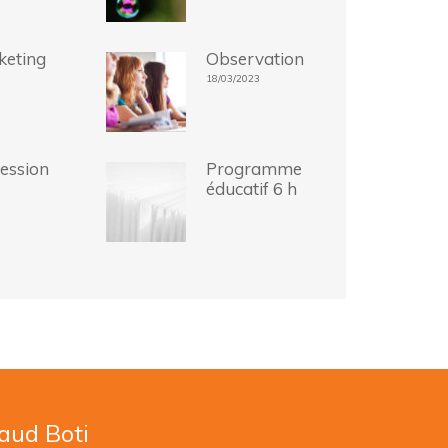
keting
Observation
18/03/2023
ession
Programme
éducatif 6 h
naud Boti