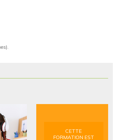
es).
CETTE
FORMATION EST