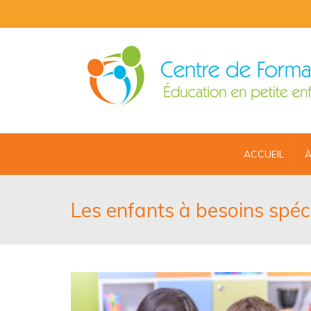
ACCUEIL
À
Les enfants à besoins spéc