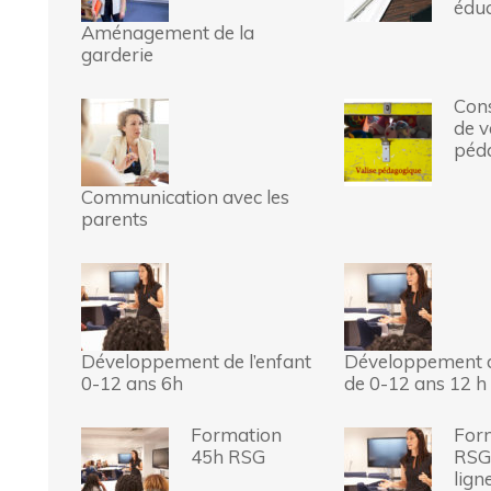
éduc
Aménagement de la
garderie
Cons
de v
péd
Communication avec les
parents
Développement de l’enfant
Développement d
0-12 ans 6h
de 0-12 ans 12 h
Formation
For
45h RSG
RSG
lign