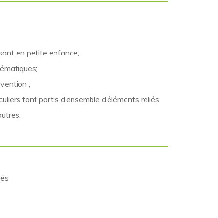
sant en petite enfance;
lématiques;
vention ;
uliers font partis d’ensemble d’éléments reliés
autres.
dés