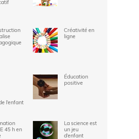
atif
truction
Créativité en
alise
ligne
agogique
Éducation
positive
e l’enfant
mation
La science est
E 45 h en
un jeu
e
d’enfant