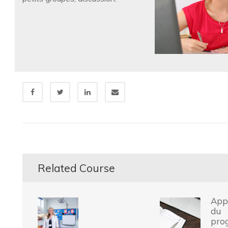
Related Course
Appl
du
pro