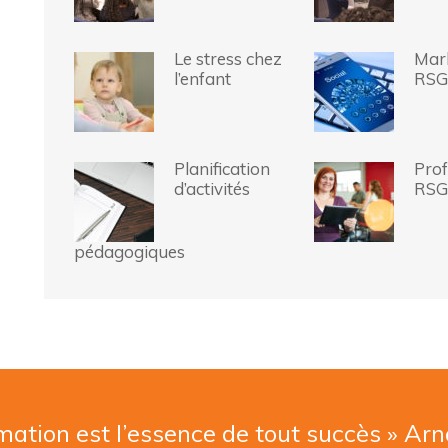
Le stress chez
Mar
l’enfant
RSG
Planification
Prof
d’activités
RSG
pédagogiques
mation est l’essence de tout succès » Ar