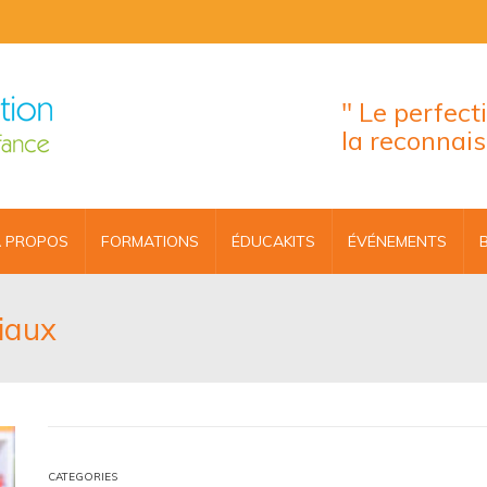
" Le perfec
la reconnai
 PROPOS
FORMATIONS
ÉDUCAKITS
ÉVÉNEMENTS
iaux
CATEGORIES