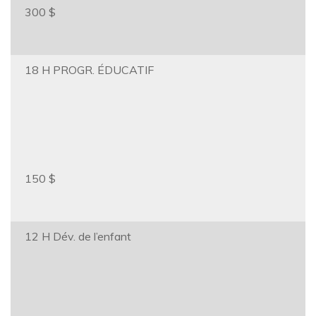
300 $
18 H PROGR. ÉDUCATIF
150 $
12 H Dév. de l’enfant