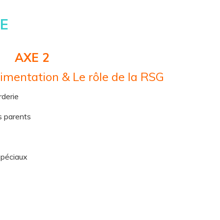
E
AXE 2
limentation & Le rôle de la RSG
derie
s parents
spéciaux