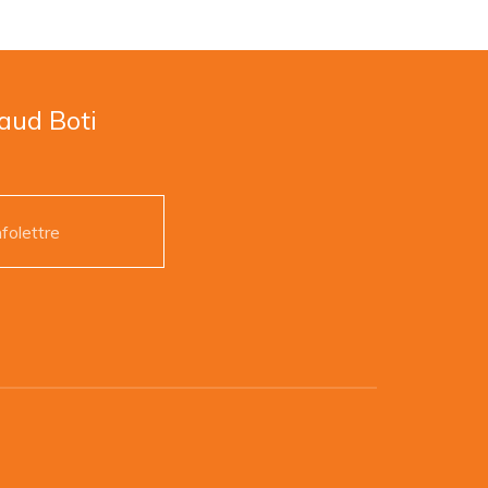
naud Boti
nfolettre