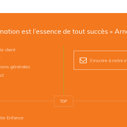
mation est l’essence de tout succès » Ar
e client
r
S’inscrire à notre i
tions générales
ct
TOP
ite Enfance