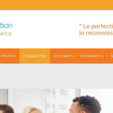
" Le perfec
la reconnai
 PROPOS
FORMATIONS
ÉDUCAKITS
ÉVÉNEMENTS