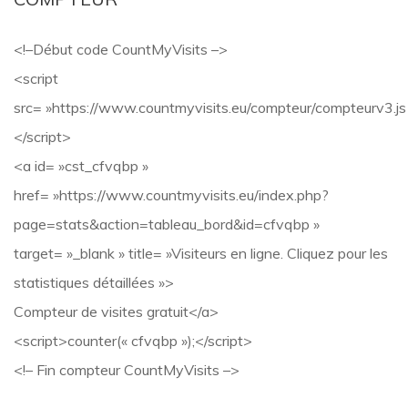
<!–Début code CountMyVisits –>
<script
src= »https://www.countmyvisits.eu/compteur/compteurv3.js
</script>
<a id= »cst_cfvqbp »
href= »https://www.countmyvisits.eu/index.php?
page=stats&action=tableau_bord&id=cfvqbp »
target= »_blank » title= »Visiteurs en ligne. Cliquez pour les
statistiques détaillées »>
Compteur de visites gratuit</a>
<script>counter(« cfvqbp »);</script>
<!– Fin compteur CountMyVisits –>