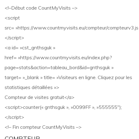
<!–Début code CountMyVisits –>
<script
src= »https://www.countmyvisits.eu/compteur/compteurv3.js
</script>
<a id= »cst_gnthsguk »
href= »https://www.countmyvisits.eu/index.php?
page=stats&action=tableau_bord&id=gnthsguk »
target= »_blank » title= »Visiteurs en ligne. Cliquez pour les
statistiques détaillées »>
Compteur de visites gratuit</a>
<script>counter(« gnthsguk », »0099FF », »555555″);
</script>
<!– Fin compteur CountMyVisits –>
COMPTEUR