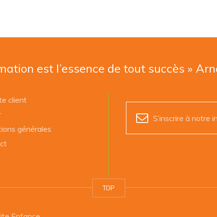
mation est l’essence de tout succès » Ar
e client
r
S’inscrire à notre i
tions générales
ct
TOP
ite Enfance