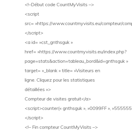
<!–Début code CountMyVisits –>
<script
src= »https://www.countmyvisits.eu/compteur/comp
</script>
<a id= »cst_gnthsguk »
href= »https://www.countmyvisits.eu/index.php?
page=stats&action=tableau_bord&id=gnthsguk »
target= »_blank » title= »Visiteurs en
ligne. Cliquez pour les statistiques
détaillées »>
Compteur de visites gratuit</a>
<script>counter(« gnthsguk », »0099FF », »555555″
</script>
<!– Fin compteur CountMyVisits –>