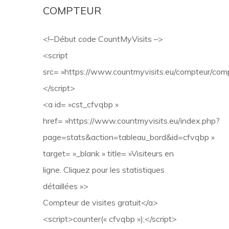
COMPTEUR
<!–Début code CountMyVisits –>
<script
src= »https://www.countmyvisits.eu/compteur/comp
</script>
<a id= »cst_cfvqbp »
href= »https://www.countmyvisits.eu/index.php?
page=stats&action=tableau_bord&id=cfvqbp »
target= »_blank » title= »Visiteurs en
ligne. Cliquez pour les statistiques
détaillées »>
Compteur de visites gratuit</a>
<script>counter(« cfvqbp »);</script>