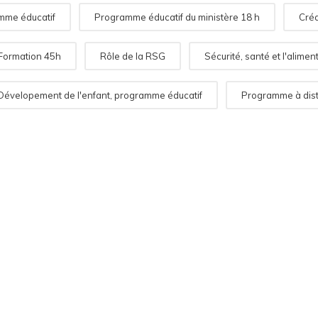
mme éducatif
Programme éducatif du ministère 18 h
Créa
Formation 45h
Rôle de la RSG
Sécurité, santé et l'alimen
Dévelopement de l'enfant, programme éducatif
Programme à dis