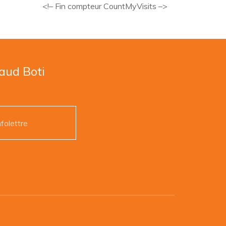
<!– Fin compteur CountMyVisits –>
naud Boti
nfolettre