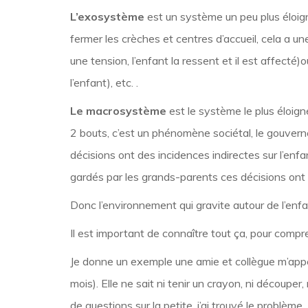
L’exosystème
est un système un peu plus éloigné
fermer les crèches et centres d’accueil, cela a une
une tension, l’enfant la ressent et il est affect
l’enfant), etc. .
Le macrosystème
est le système le plus éloigné
2 bouts, c’est un phénomène sociétal, le gouvern
décisions ont des incidences indirectes sur l’enfan
gardés par les grands-parents ces décisions ont u
Donc l’environnement qui gravite autour de l’enf
Il est important de connaître tout ça, pour compren
Je donne un exemple une amie et collègue m’appell
mois). Elle ne sait ni tenir un crayon, ni découpe
de questions sur la petite, j’ai trouvé le problème.