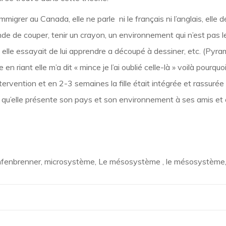
immigrer au Canada, elle ne parle ni le français ni l’anglais, el
ande de couper, tenir un crayon, un environnement qui n’est pas le
 elle essayait de lui apprendre a découpé à dessiner, etc. (Pyra
en riant elle m’a dit « mince je l’ai oublié celle-là » voilà pourq
intervention et en 2-3 semaines la fille était intégrée et rassu
r qu’elle présente son pays et son environnement à ses amis et q
nfenbrenner, microsystème, Le mésosystème , le mésosystème