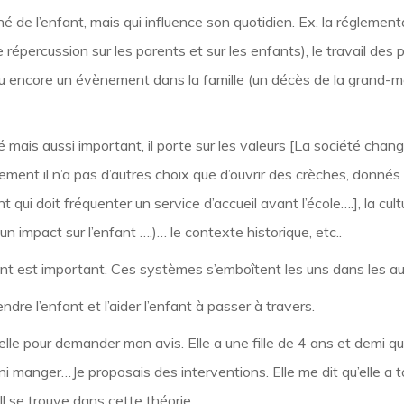
 de l’enfant, mais qui influence son quotidien. Ex. la réglementa
 répercussion sur les parents et sur les enfants), le travail des 
é)ou encore un évènement dans la famille (un décès de la grand-m
 mais aussi important, il porte sur les valeurs [La société change
ement il n’a pas d’autres choix que d’ouvrir des crèches, donné
t qui doit fréquenter un service d’accueil avant l’école….], la cu
n impact sur l’enfant ….)… le contexte historique, etc..
ant est important. Ces systèmes s’emboîtent les uns dans les au
dre l’enfant et l’aider l’enfant à passer à travers.
e pour demander mon avis. Elle a une fille de 4 ans et demi qui 
r, ni manger…Je proposais des interventions. Elle me dit qu’elle a
 Il se trouve dans cette théorie.