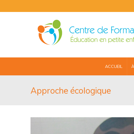
ACCUEIL
À
Approche écologique