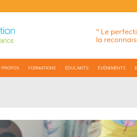
" Le perfec
la reconnai
 PROPOS
FORMATIONS
ÉDUCAKITS
ÉVÉNEMENTS