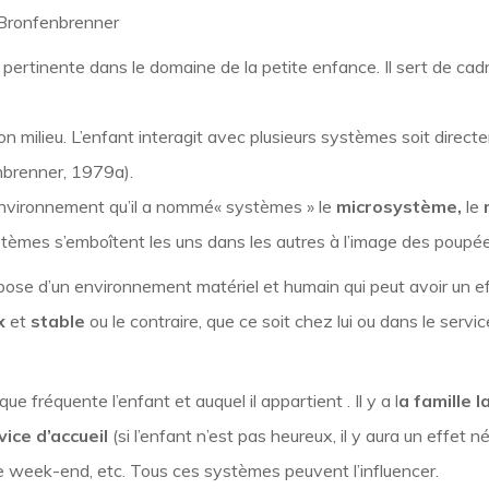
 Bronfenbrenner
 pertinente dans le domaine de la petite enfance. Il sert de ca
e son milieu. L’enfant interagit avec plusieurs systèmes soit dire
nbrenner, 1979a).
environnement qu’il a nommé« systèmes » le
microsystème,
le
stèmes s’emboîtent les uns dans les autres à l’image des poupé
pose d’un environnement matériel et humain qui peut avoir un ef
x
et
stable
ou le contraire, que ce soit chez lui ou dans le servi
ue fréquente l’enfant et auquel il appartient . Il y a l
a famille l
vice d’accueil
(si l’enfant n’est pas heureux, il y aura un effet né
oue le week-end, etc. Tous ces systèmes peuvent l’influencer.