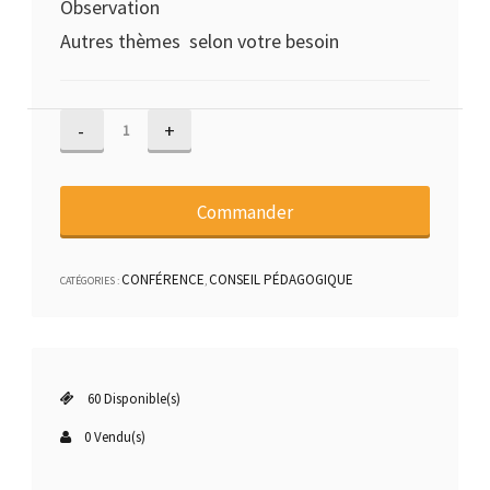
Observation
Autres thèmes selon votre besoin
quantité
de
Conférence
3h
Commander
CONFÉRENCE
CONSEIL PÉDAGOGIQUE
CATÉGORIES :
,
60 Disponible(s)
0 Vendu(s)