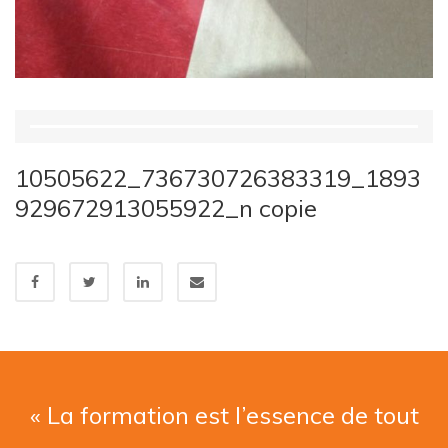
10505622_736730726383319_1893
929672913055922_n copie
« La formation est l’essence de tout