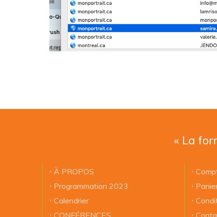
« La for
À PROPOS
Compt
Programmation 2023
Panie
Calendrier
Condi
CONFÉRENCES
Conta