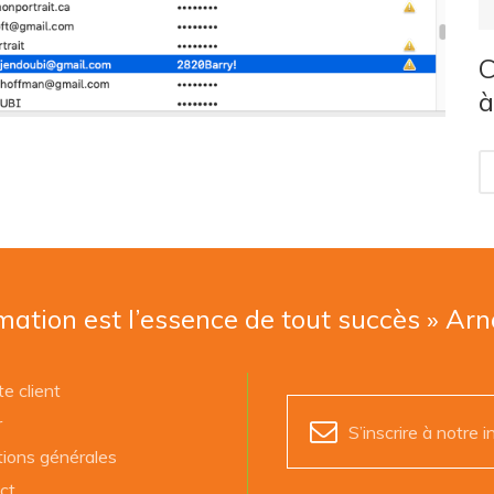
C
à
mation est l’essence de tout succès » Ar
e client
r
S’inscrire à notre i
tions générales
ct