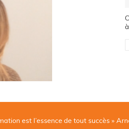
C
à
mation est l’essence de tout succès » Ar