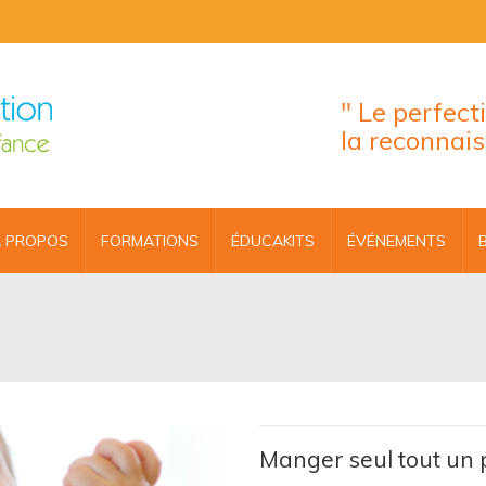
" Le perfec
la reconnai
 PROPOS
FORMATIONS
ÉDUCAKITS
ÉVÉNEMENTS
Manger seul tout un 