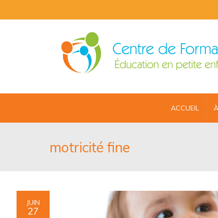
ACCUEIL
À
motricité fine
JUIN
27