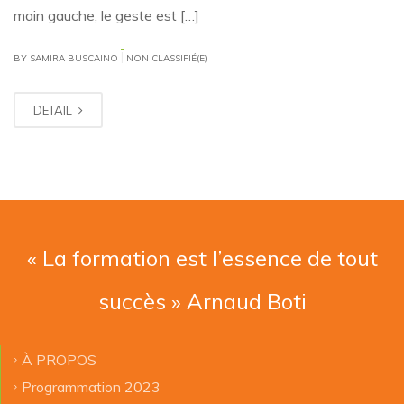
main gauche, le geste est […]
|
BY SAMIRA BUSCAINO
NON CLASSIFIÉ(E)
DETAIL
« La formation est l’essence de tout
succès » Arnaud Boti
À PROPOS
Programmation 2023