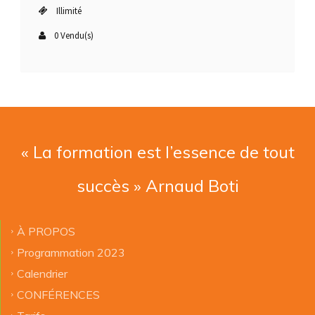
Illimité
0 Vendu(s)
« La formation est l’essence de tout
succès » Arnaud Boti
À PROPOS
Programmation 2023
Calendrier
CONFÉRENCES