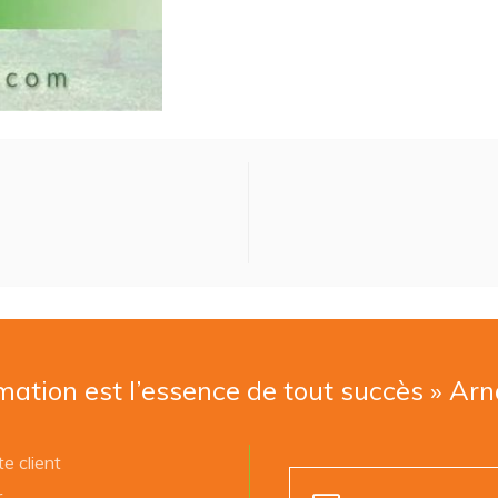
mation est l’essence de tout succès » Ar
e client
r