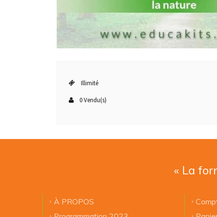
Illimité
0 Vendu(s)
« La for
À PROPOS
Compt
Programmation 2023
Panie