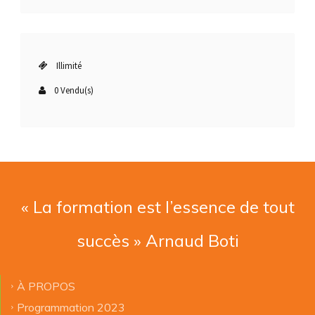
Illimité
0 Vendu(s)
« La formation est l’essence de tout
succès » Arnaud Boti
À PROPOS
Programmation 2023