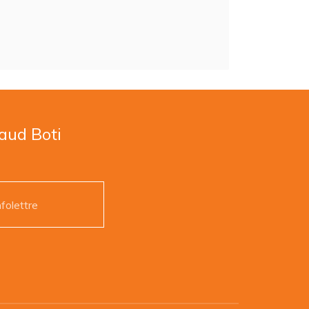
naud Boti
nfolettre