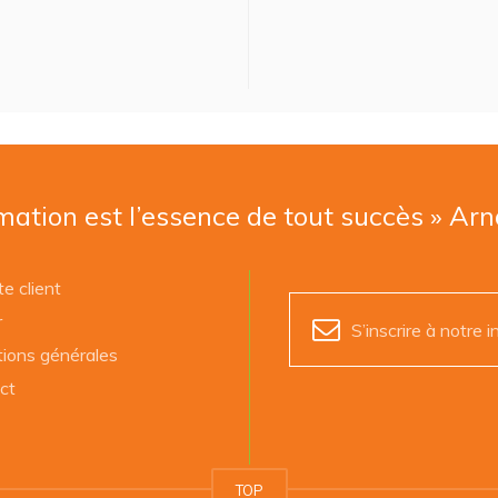
mation est l’essence de tout succès » Ar
e client
r
S’inscrire à notre i
tions générales
ct
TOP