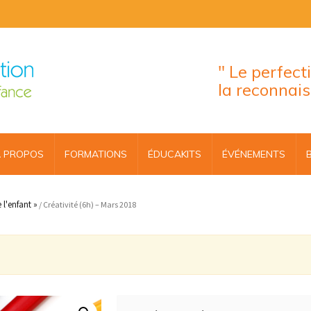
" Le perfec
la reconnai
 PROPOS
FORMATIONS
ÉDUCAKITS
ÉVÉNEMENTS
l'enfant »
/ Créativité (6h) – Mars 2018