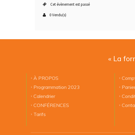
Cet évènement est passé
0 Vendu(s)
« La for
À PROPOS
Compt
Programmation 2023
Panie
Calendrier
Condi
CONFÉRENCES
Conta
Tarifs