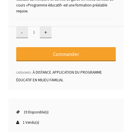
cours «Programme éducatif» est une formation préalable
requise.
quantité
de
Application
du
Commander
programme
éducatif
À DISTANCE
APPLICATION DU PROGRAMME
CATÉGORIES :
,
en
ÉDUCATIF EN MILIEU FAMILIAL
milieu
familial
en
ligne
19 Disponible(s)
1 Vendu(s)