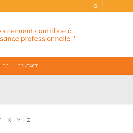
tionnement contribue à
ssance professionnelle "
BLOG
CONTACT
W
X
Y
Z