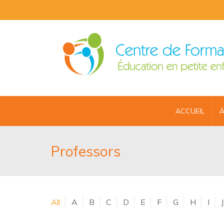
ACCUEIL
À
Professors
All
A
B
C
D
E
F
G
H
I
J