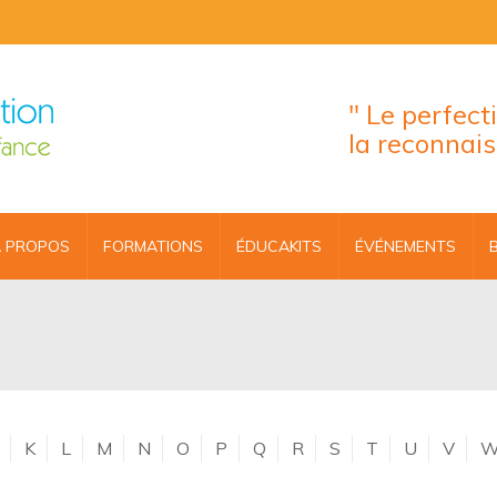
" Le perfec
la reconnai
 PROPOS
FORMATIONS
ÉDUCAKITS
ÉVÉNEMENTS
K
L
M
N
O
P
Q
R
S
T
U
V