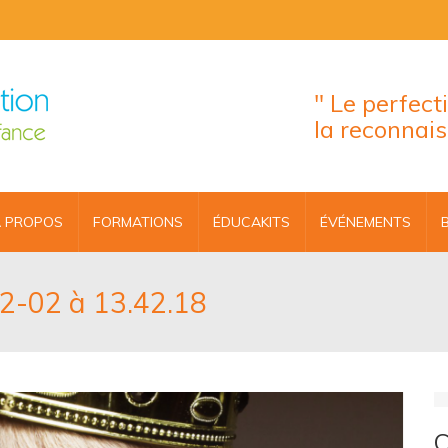
" Le perfec
la reconnai
 PROPOS
FORMATIONS
ÉDUCAKITS
ÉVÉNEMENTS
12-02 à 13.42.18
C