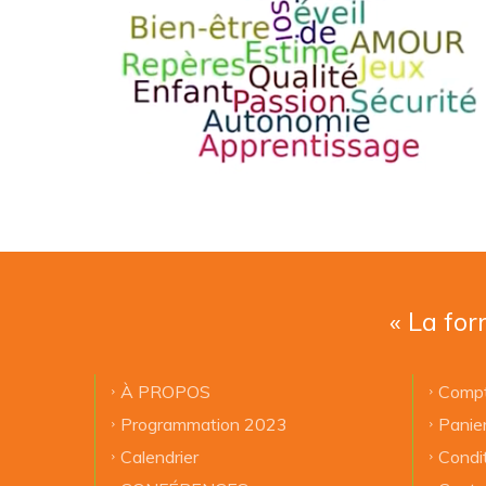
« La for
À PROPOS
Compt
Programmation 2023
Panie
Calendrier
Condi