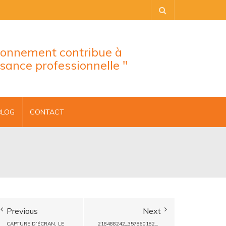
tionnement contribue à
ssance professionnelle "
BLOG
CONTACT
Previous
Next
CAPTURE D’ÉCRAN, LE
218488242_357860182585100_6190675031142844209_N