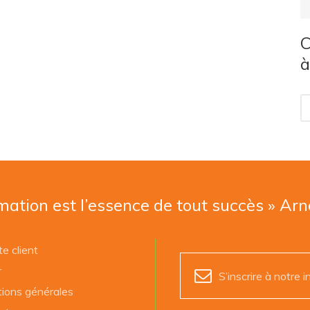
C
à
mation est l’essence de tout succès » Ar
e client
r
S’inscrire à notre i
tions générales