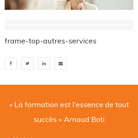
frame-top-autres-services
« La formation est l’essence de tout
succès » Arnaud Boti