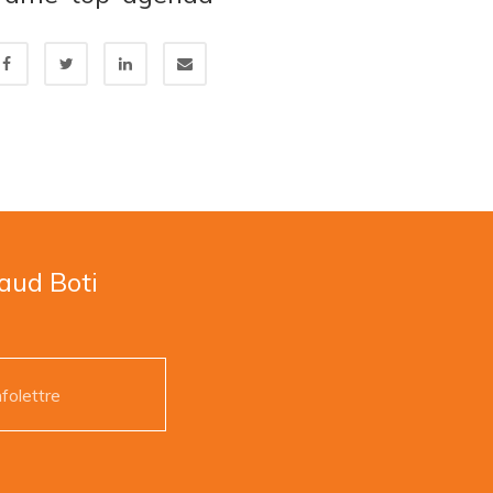
naud Boti
nfolettre