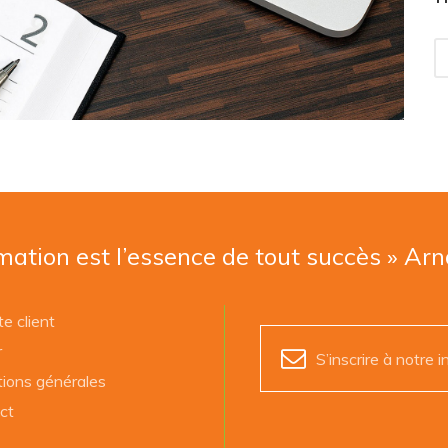
mation est l’essence de tout succès » Ar
e client
r
S’inscrire à notre i
tions générales
ct