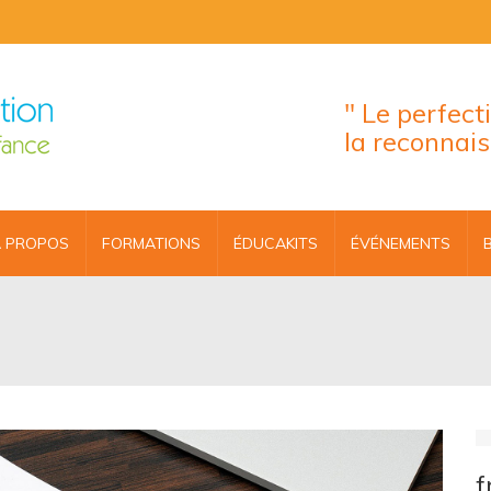
" Le perfec
la reconnai
 PROPOS
FORMATIONS
ÉDUCAKITS
ÉVÉNEMENTS
f