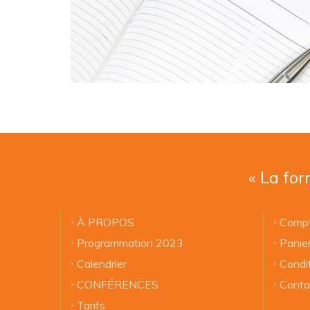
« La for
À PROPOS
Compt
Programmation 2023
Panie
Calendrier
Condi
CONFÉRENCES
Conta
Tarifs