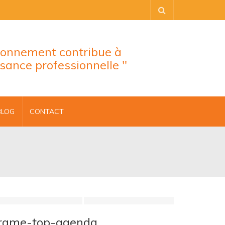
tionnement contribue à
ssance professionnelle "
BLOG
CONTACT
rame-top-agenda