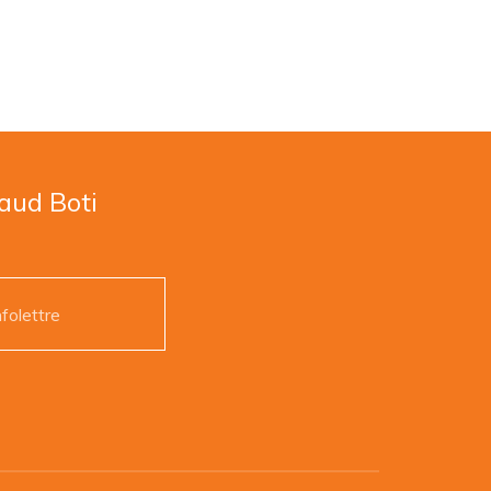
naud Boti
nfolettre