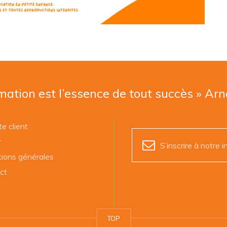
mation est l’essence de tout succès » Ar
e client
r
S’inscrire à notre i
tions générales
ct
TOP