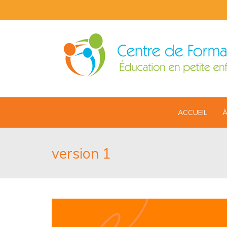
ACCUEIL
À
version 1