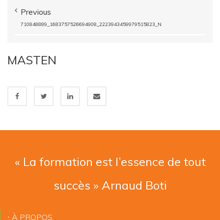
Previous
710848889_1683757526694908_2223943459979515823_N
MASTEN
« La formation est l’essence de tout
succès » Arnaud Boti
À PROPOS