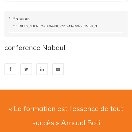
Previous
710848889_1683757526694908_2223943459979515823_N
conférence Nabeul
« La formation est l’essence de tout
succès » Arnaud Boti