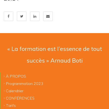
« La formation est l’essence de tout
succès » Arnaud Boti
À PROPOS
Programmation 2023
Calendrier
CONFÉRENCES
Tarifs