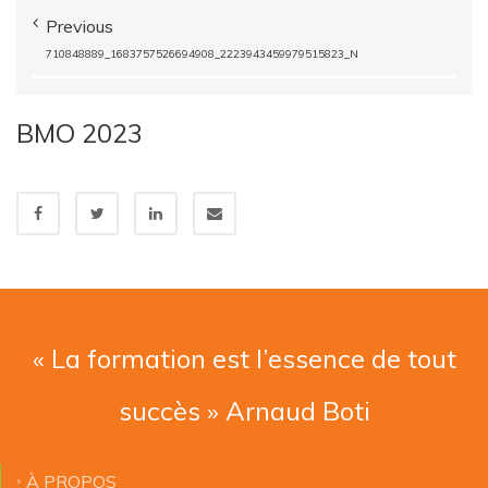
Previous
710848889_1683757526694908_2223943459979515823_N
BMO 2023
« La formation est l’essence de tout
succès » Arnaud Boti
À PROPOS