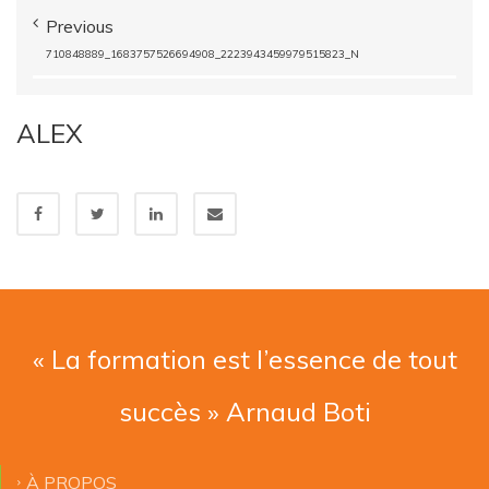
Previous
710848889_1683757526694908_2223943459979515823_N
ALEX
« La formation est l’essence de tout
succès » Arnaud Boti
À PROPOS