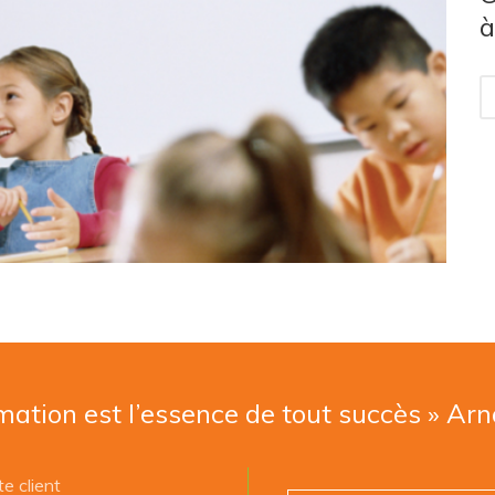
à
mation est l’essence de tout succès » Ar
e client