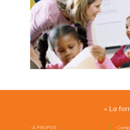
« La for
À PROPOS
Compt