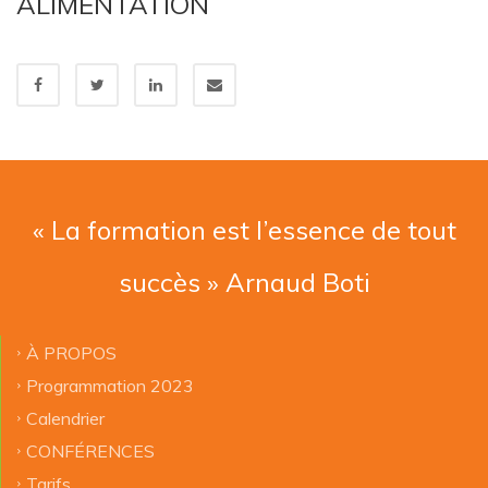
ALIMENTATION
« La formation est l’essence de tout
succès » Arnaud Boti
À PROPOS
Programmation 2023
Calendrier
CONFÉRENCES
Tarifs