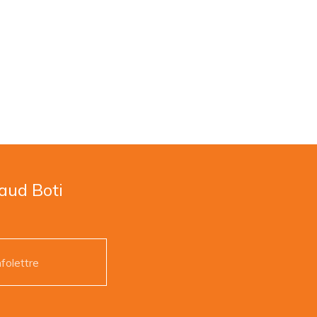
naud Boti
nfolettre