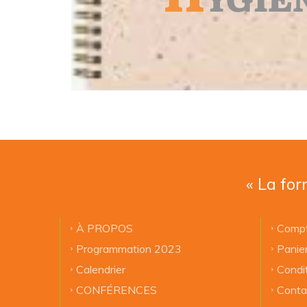
« La for
À PROPOS
Compt
Programmation 2023
Panie
Calendrier
Condi
CONFÉRENCES
Conta