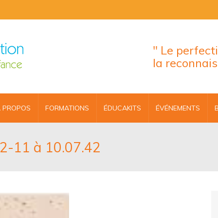
" Le perfec
la reconnai
 PROPOS
FORMATIONS
ÉDUCAKITS
ÉVÉNEMENTS
12-11 à 10.07.42