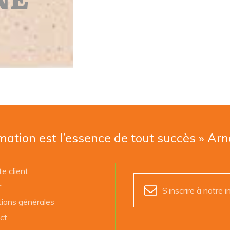
mation est l’essence de tout succès » Ar
e client
r
S’inscrire à notre i
tions générales
ct