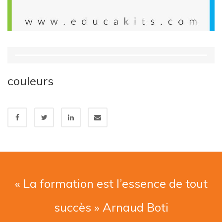
couleurs
« La formation est l’essence de tout
succès » Arnaud Boti