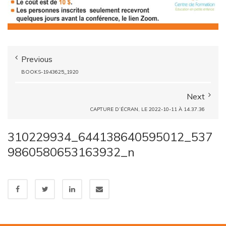
Previous
BOOKS-1943625_1920
Next
CAPTURE D’ÉCRAN, LE 2022-10-11 À 14.37.36
310229934_644138640595012_537
9860580653163932_n