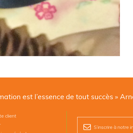
mation est l’essence de tout succès » Ar
e client
r
S’inscrire à notre i