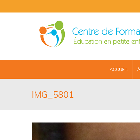
ACCUEIL
À
IMG_5801