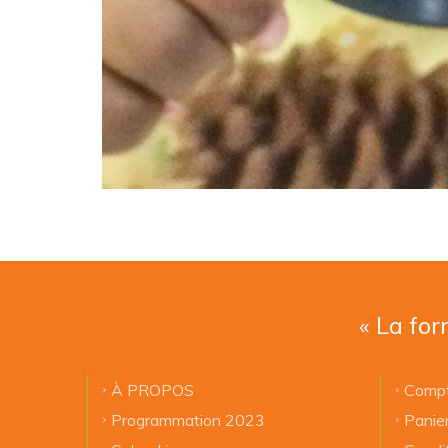
« La for
À PROPOS
Compt
Programmation 2023
Panie