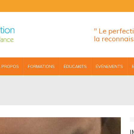
" Le perfec
la reconnai
 PROPOS
FORMATIONS
ÉDUCAKITS
ÉVÉNEMENTS