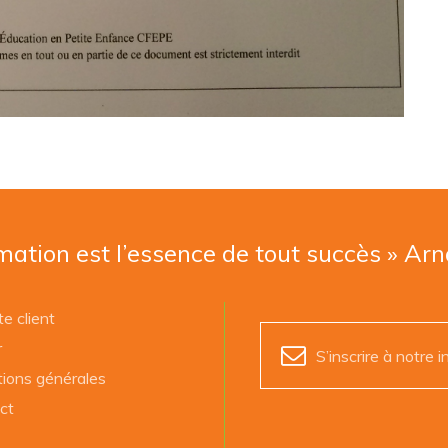
mation est l’essence de tout succès » Ar
e client
r
S’inscrire à notre i
tions générales
ct