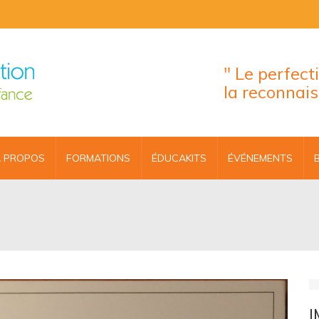
" Le perfec
la reconnai
 PROPOS
FORMATIONS
ÉDUCAKITS
ÉVÉNEMENTS