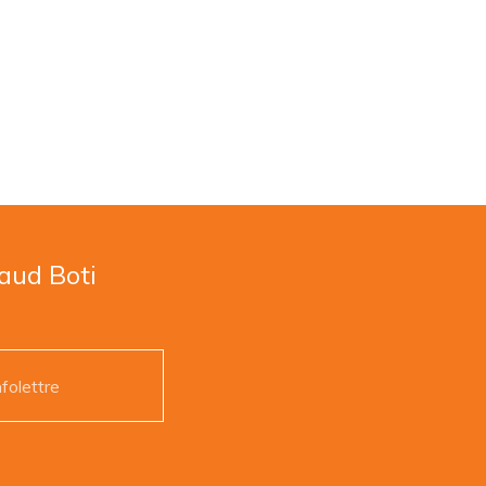
naud Boti
nfolettre