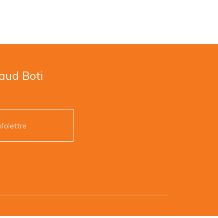
naud Boti
nfolettre