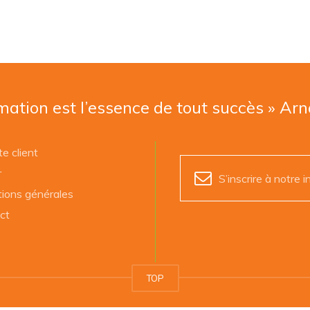
mation est l’essence de tout succès » Ar
e client
r
S’inscrire à notre i
tions générales
ct
TOP