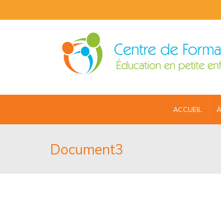
ACCUEIL
À
Document3