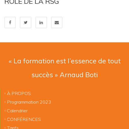
ROLE DE LA RSG
« La formation est l’essence de tout
succès » Arnaud Boti
À PROPOS
Programmation 2023
Calendrier
CONFÉRENCES
Tarifs